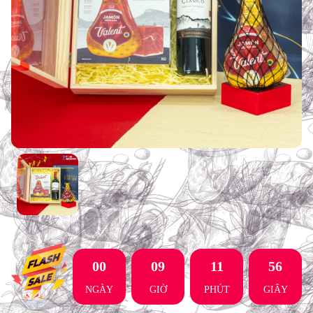
00
09
11
55
NGÀY
GIỜ
PHÚT
GIÂY