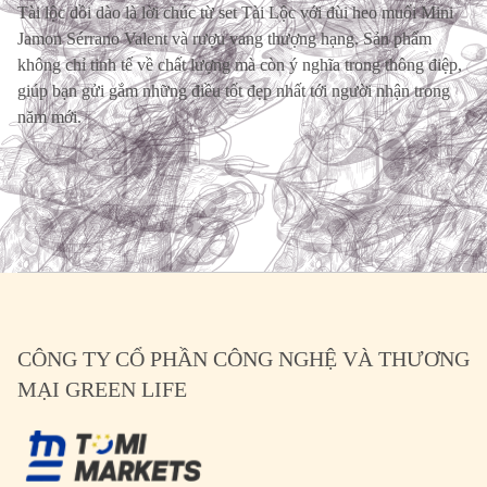
Tài lộc dồi dào là lời chúc từ set Tài Lộc với đùi heo muối Mini
Jamon Sérrano Valent và rượu vang thượng hạng. Sản phẩm
không chỉ tinh tế về chất lượng mà còn ý nghĩa trong thông điệp,
giúp bạn gửi gắm những điều tốt đẹp nhất tới người nhận trong
năm mới.
CÔNG TY CỔ PHẦN CÔNG NGHỆ VÀ THƯƠNG
MẠI GREEN LIFE