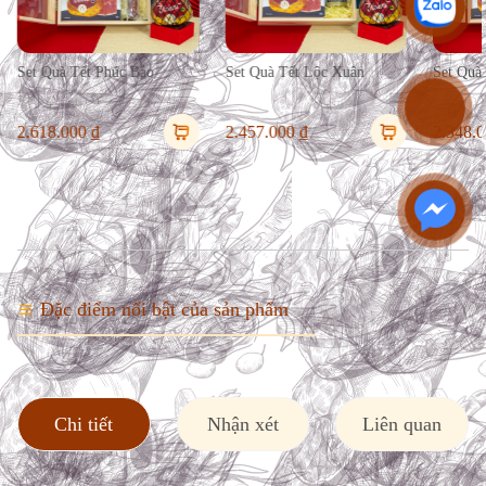
Set Quà Tết Lộc Xuân
Set Quà Tết Vượng Lộc
2.457.000 ₫
2.348.000 ₫
Đặc điểm nổi bật của sản phẩm
Chi tiết
Nhận xét
Liên quan