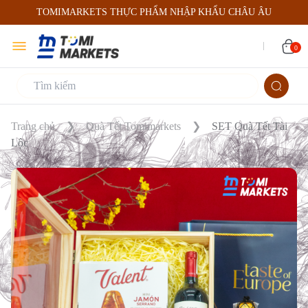
TOMIMARKETS THỰC PHẨM NHẬP KHẨU CHÂU ÂU
0
Trang chủ
Quà Tết Tomimarkets
SET Quà Tết Tài
Lộc