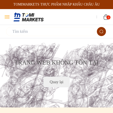
TOMIMARKETS THỰC PHẨM NHẬP KHẨU CHÂU ÂU
0
TRANG WEB KHÔNG TỒN TẠI
Quay lại